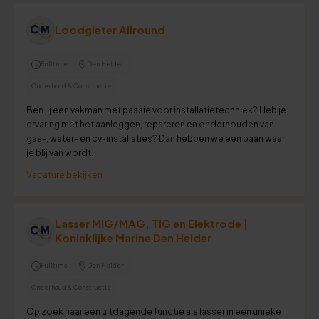
Loodgieter Allround
Fulltime
Den Helder
Onderhoud & Constructie
Ben jij een vakman met passie voor installatietechniek? Heb je
ervaring met het aanleggen, repareren en onderhouden van
gas-, water- en cv-installaties? Dan hebben we een baan waar
je blij van wordt.
Vacature bekijken
Lasser MIG/MAG, TIG en Elektrode |
Koninklijke Marine Den Helder
Fulltime
Den Helder
Onderhoud & Constructie
Op zoek naar een uitdagende functie als lasser in een unieke