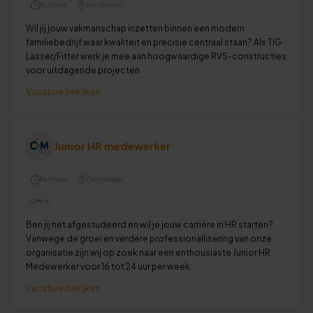
Fulltime
Den Helder
Wil jij jouw vakmanschap inzetten binnen een modern
familiebedrijf waar kwaliteit en precisie centraal staan? Als TIG
Lasser/Fitter werk je mee aan hoogwaardige RVS-constructies
voor uitdagende projecten.
Vacature bekijken
Junior HR medewerker
Parttime
Den Helder
Office
Ben jij net afgestudeerd en wil je jouw carrière in HR starten?
Vanwege de groei en verdere professionallisering van onze
organisatie zijn wij op zoek naar een enthousiaste Junior HR
Medewerker voor 16 tot 24 uur per week.
Vacature bekijken