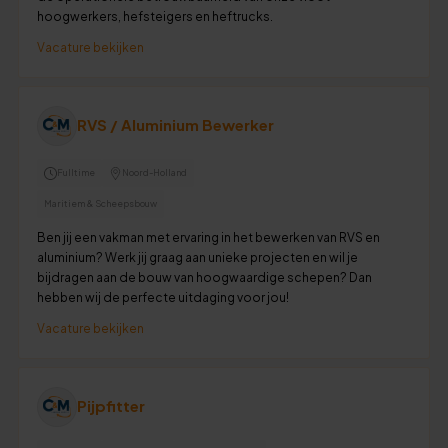
hoogwerkers, hefsteigers en heftrucks.
Vacature bekijken
RVS / Aluminium Bewerker
Fulltime
Noord-Holland
Maritiem & Scheepsbouw
Ben jij een vakman met ervaring in het bewerken van RVS en
aluminium? Werk jij graag aan unieke projecten en wil je
bijdragen aan de bouw van hoogwaardige schepen? Dan
hebben wij de perfecte uitdaging voor jou!
Vacature bekijken
Pijpfitter