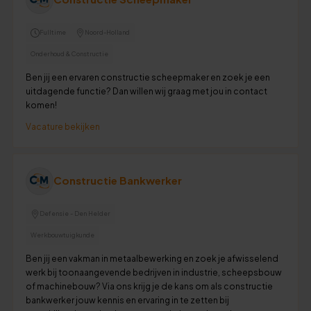
Fulltime
Noord-Holland
Onderhoud & Constructie
Ben jij een ervaren constructie scheepmaker en zoek je een
uitdagende functie? Dan willen wij graag met jou in contact
komen!
Vacature bekijken
Constructie Bankwerker
Defensie - Den Helder
Werkbouwtuigkunde
Ben jij een vakman in metaalbewerking en zoek je afwisselend
werk bij toonaangevende bedrijven in industrie, scheepsbouw
of machinebouw? Via ons krijg je de kans om als constructie
bankwerker jouw kennis en ervaring in te zetten bij