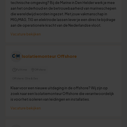
technische omgeving? Bij de Marine in Den Helder werk je mee
aan het onderhoud en de betrouwbaarheid van marineschepen
die wereldwijd worden ingezet. Met jouw vakmanschap in
MIG/MAG, TIG en elektrode lassen lever je een directe bijdrage
aan de operationele kracht van de Nederlandse vloot.
Vacature bekijken
Isolatiemonteur Offshore
Fulltime
Offshore
Offshore: Olie & Gas
Klaar voor een nieuwe uitdaging in de offshore? Wij zijn op
zoek naar een Isolatiemonteur Offshore die verantwoordelijk
is voor het isoleren van leidingen en installaties.
Vacature bekijken