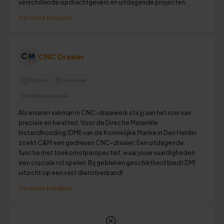
verschillende opdrachtgevers en uitdagende projecten.
Vacature bekijken
CNC Draaier
Fulltime
Den Helder
Werkbouwtuigkunde
Als ervaren vakman in CNC-draaiwerk sta jij aan het roer van
precisie en kwaliteit. Voor de Directie Materiële
Instandhouding (DMI) van de Koninklijke Marine in Den Helder
zoekt C&M een gedreven CNC-draaier. Een uitdagende
functie met toekomstperspectief, waar jouw vaardigheden
een cruciale rol spelen. Bij gebleken geschiktheid biedt DMI
uitzicht op een vast dienstverband!
Vacature bekijken