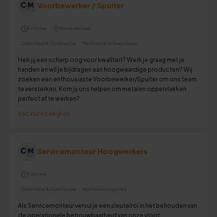
Voorbewerker / Spuiter
Fulltime
Noord-Holland
Onderhoud & Constructie
Maritiem & Scheepsbouw
Heb jij een scherp oog voor kwaliteit? Werk je graag met je
handen en wil je bijdragen aan hoogwaardige producten? Wij
zoeken een enthousiaste Voorbewerker/Spuiter om ons team
te versterken. Kom jij ons helpen om metalen oppervlakken
perfect af te werken?
Vacature bekijken
Servicemonteur Hoogwerkers
Fulltime
Onderhoud & Constructie
Werkbouwtuigkunde
Als Servicemonteur vervul je een sleutelrol in het behouden van
de operationele betrouwbaarheid van onze vloot