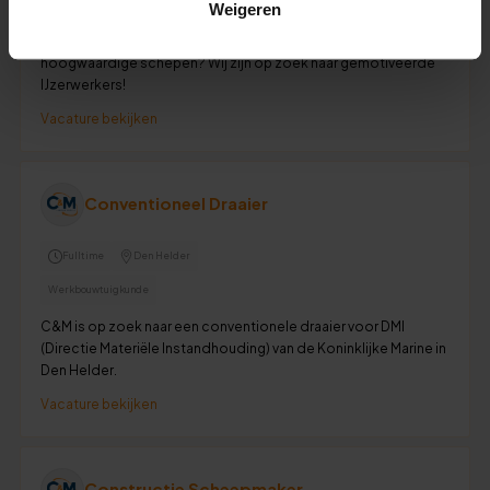
Weigeren
Heb jij een passie voor scheepsbouw? Werk je graag met
moderne technieken en wil je bijdragen aan de bouw van
hoogwaardige schepen? Wij zijn op zoek naar gemotiveerde
IJzerwerkers!
Vacature bekijken
Conventioneel Draaier
Fulltime
Den Helder
Werkbouwtuigkunde
C&M is op zoek naar een conventionele draaier voor DMI
(Directie Materiële Instandhouding) van de Koninklijke Marine in
Den Helder.
Vacature bekijken
Constructie Scheepmaker