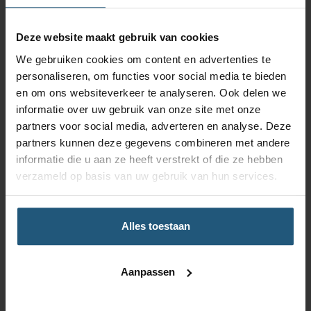
Vacature bekijken
Deze website maakt gebruik van cookies
We gebruiken cookies om content en advertenties te
Kraanmachinist
personaliseren, om functies voor social media te bieden
en om ons websiteverkeer te analyseren. Ook delen we
Fulltime
Noord-Holland
informatie over uw gebruik van onze site met onze
Onderhoud & Constructie
partners voor social media, adverteren en analyse. Deze
partners kunnen deze gegevens combineren met andere
Ben jij een kraanmachinist en voel jij je helemaal tuis op een
rupskraan? Weet jij veilig, nauwkeurig én efficiënt te werken met
informatie die u aan ze heeft verstrekt of die ze hebben
een 18-tons kraan? Dan zijn wij op zoek naar jou!
verzameld op basis van uw gebruik van hun services.
Vacature bekijken
Alles toestaan
IJzerwerker
Aanpassen
Fulltime
Noord-Holland
Onderhoud & Constructie
Maritiem & Scheepsbouw